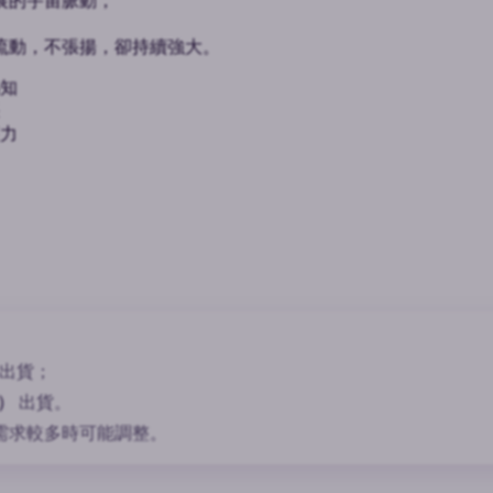
展的宇宙脈動，
流動，不張揚，卻持續強大。
知
力
。
出貨；
）
出貨。
需求較多時可能調整。