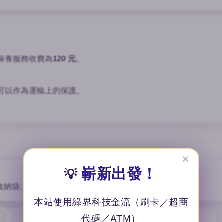
保養服務收費為
120 元
。
可以作為運輸上的保護。
×
嶄新出發！
💡
收納袋、保固卡與保養布，贈禮自用皆具質感。
本站使用綠界科技金流（刷卡／超商
代碼／ATM）