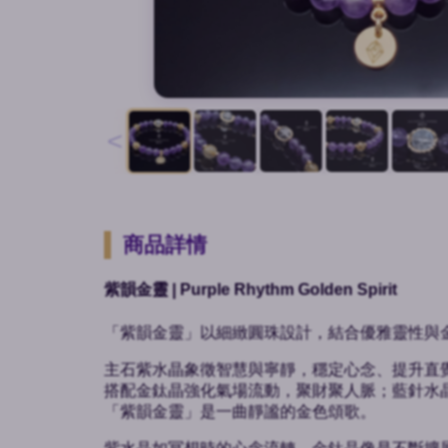
<
商品詳情
紫韻金靈 | Purple Rhythm Golden Spirit
「紫韻金靈」以細緻圓珠設計，結合優雅靈性與
主石紫水晶象徵智慧與寧靜，穩定心念、提升直
搭配金鈦晶強化氣場流動，聚財聚人脈；藍針水
「紫韻金靈」是一曲靜謐的金色頌歌。