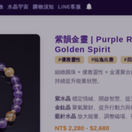
物
水晶宇宙
購物須知
LINE客服
紫韻金靈 | Purple 
Golden Spirit
#優雅靈性
#仙逸出塵
#
細緻圓珠 × 優雅靈性 × 金運
持續提升能量狀態。
紫水晶
穩定情緒、開啟智慧、提
金鈦晶
聚氣聚財、提升行動力與
藍針水晶
放大能量、調整磁場、
NT$ 2,280 - $2,680