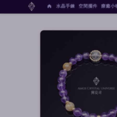
水晶手鍊
空間擺件
療癒小