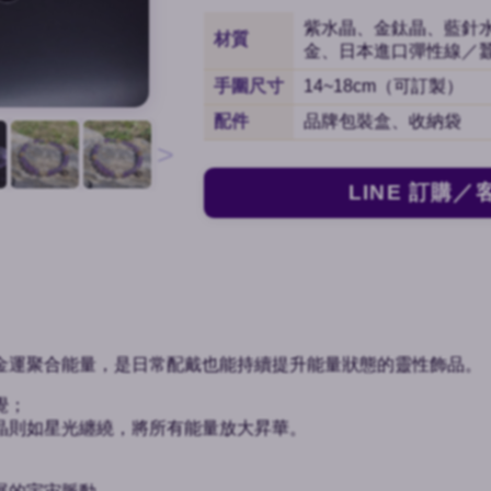
紫水晶、金鈦晶、藍針
材質
金、日本進口彈性線／
手圍尺寸
14~18cm（可訂製）
配件
品牌包裝盒、收納袋
>
LINE 訂購／
金運聚合能量，是日常配戴也能持續提升能量狀態的靈性飾品。
覺；
晶則如星光纏繞，將所有能量放大昇華。