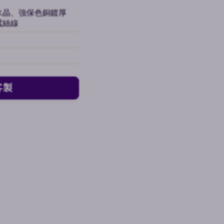
水晶、強保色銅鍍厚
蠶絲線
客製