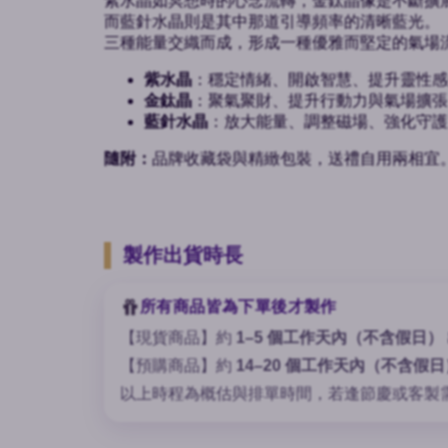
紫水晶如冥想時的心念流轉，金鈦晶像是不斷擴
而藍針水晶則是其中那道引導頻率的清晰藍光。
三種能量交織而成，形成一種優雅而堅定的氣場
紫水晶
：穩定情緒、開啟智慧、提升靈性感
金鈦晶
：聚氣聚財、提升行動力與氣場擴張
藍針水晶
：放大能量、調整磁場、強化守護
隨附：
品牌收藏袋與精緻包裝，送禮自用兩相宜
製作出貨時長
所有商品皆為下單後才製作
【現貨商品】約
1–5 個工作天內（不含假日）
【預購商品】約
14–20 個工作天內（不含假日
以上時程為概估與排單時間，若逢節慶或客製