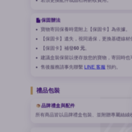
若須更換配件或晶石將酌收費用。
保固辦法
寶物寄回保養時需附上【保固卡】為依據。
【保固卡】遺失，視同過保，更換基礎線材
【保固卡】補發
60 元
。
建議盒裝保留以便存放您的寶物，寄回時也
售後服務請事先聯繫
LINE 客服
預約。
禮品包裝
品牌禮盒與配件
所有商品皆以品牌禮盒包裝、並附贈專屬絲絨