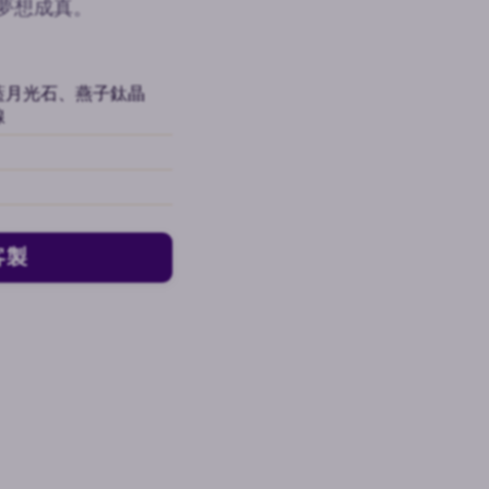
夢想成真。
藍月光石、燕子鈦晶
線
客製