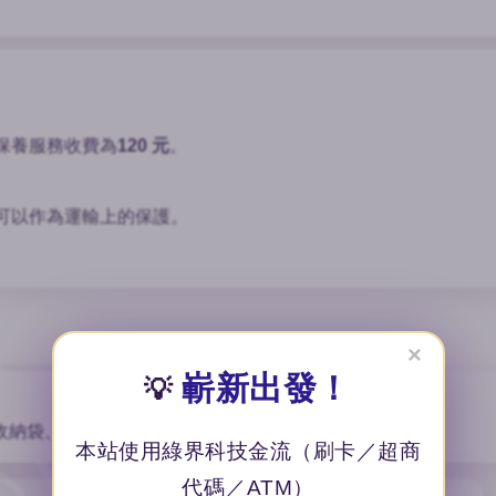
保養服務收費為
120 元
。
可以作為運輸上的保護。
×
嶄新出發！
💡
收納袋、保固卡與保養布，贈禮自用皆具質感。
本站使用綠界科技金流（刷卡／超商
代碼／ATM）