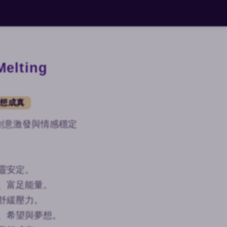
elting
夢想成真
創意激發與情感穩定
靈安定。
、富足能量。
舒緩壓力。
、希望與夢想。