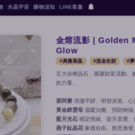
物
水晶宇宙
購物須知
LINE客服
金熔流影 | Golden M
Glow
#典雅茶晶
#流金生財
#
五大珍稀晶石，匯聚財富流動、
的力量。
茶阿賽
清澈平靜、明智決策、心
黃金鋰雲母
溫暖治癒、招財納福
藍月光石
穩定情緒、提升直覺、
燕子鈦晶花
象徵自由、創意激發