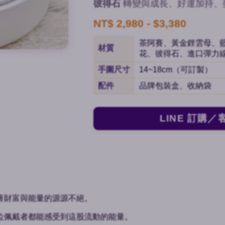
彼得石
轉變與成長、好運加持、
NT$ 2,980 - $3,380
茶阿賽、黃金鋰雲母、
材質
花、彼得石、進口彈力
手圍尺寸
14~18cm（可訂製）
配件
品牌包裝盒、收納袋
LINE 訂購／
著財富與能量的源源不絕。
位佩戴者都能感受到這股流動的能量。