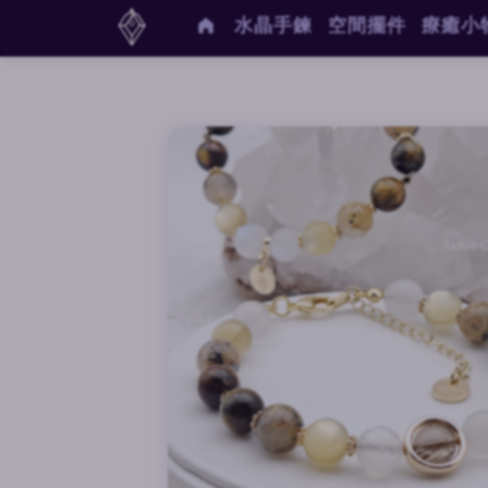
水晶手鍊
空間擺件
療癒小