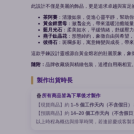
此設計不僅是美麗的飾品，更是追求卓越與富足
茶阿賽
：清澈如泉，促進心靈平靜，幫助你
黃金鋰雲母
：瀲灩金光，帶來溫暖治癒能量
藍月光石
：柔美如水，平緩情緒，舒緩壓力
燕子鈦晶花
：形態綽約，象徵自由與希望，
彼得石
：斑斕多彩，寓意轉變與成長，帶來
這款手鍊設計靈感源自黃金熔岩的壯麗景象，象
隨附：
品牌收藏袋與精緻包裝，送禮自用兩相宜
製作出貨時長
所有商品皆為下單後才製作
【現貨商品】約
1–5 個工作天內（不含假日）
【預購商品】約
14–20 個工作天內（不含假日
以上時程為概估與排單時間，若逢節慶或客製